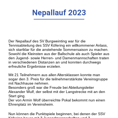
Nepallauf 2023
Der Nepallauf des SV Burgweinting war für die
Tennisabteilung des SSV Köfering ein willkommener Anlass,
sich startklar für die anstehende Sommersaison zu machen.
Sowohl die Kleinsten aus der Ballschule als auch Spieler aus
den Jugend- sowie Herren- und Damenmannschaften traten
in verschiedenen Distanzen an und konnten durchwegs
erfreuliche Ergebnisse erzielen.
Mit 21 Teilnehmern aus allen Altersklassen konnte man
sogar den 3. Preis für die teilnehmerstärkste Vereinsgruppe
mit Nachhause nehmen.
Besonders groß war die Freude bei Abteilungsleiter
Alexander Wulf, der selbst mit der Langstrecke mit an den
Start ging.
Der von Armin Wolf überreichte Pokal bekommt nun einen
Ehrenplatz im Vereinsheim.
Nun können die Punktspiele beginnen, bei denen der SSV
Köfering heuer mit 3 Jugendmannschaften und 3